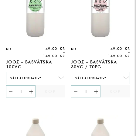
49.00
KR
49.00
KR
DIY
DIY
–
–
149.00
KR
149.00
KR
JOOZ – BASVÄTSKA
JOOZ – BASVÄTSKA
100VG
30VG / 70PG
VÄLJ ALTERNATIV*
VÄLJ ALTERNATIV*
KÖP
KÖP
PRICE
PRICE
RANGE:
RANGE:
49.00 KR
49.00 KR
THROUGH
THROUGH
149.00 KR
149.00 KR