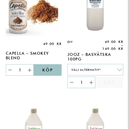
49.00
KR
DIY
49.00
KR
–
149.00
KR
CAPELLA – SMOKEY
JOOZ – BASVÄTSKA
BLEND
100PG
KÖP
VÄLJ ALTERNATIV*
KÖP
PRICE
PRICE
RANGE:
RANGE:
49.00 KR
49.00 KR
THROUGH
THROUGH
149.00 KR
149.00 KR