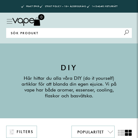
Skip
FRAKT 59KR
STRIKT POLICY – 18+ ÅLDERSGRÄNS
14 DAGARS RETURRÄTT
to
content
0
Search
for:
DIY
Här hittar du alla våra DIY (do it yourself)
artiklar för att blanda din egen ejuice. Vi på
vape har både aromer, essenser, cooling,
flaskor och basvätska.
FILTERS