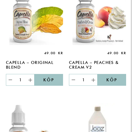
49.00
KR
49.00
KR
CAPELLA – ORIGINAL
CAPELLA – PEACHES &
BLEND
CREAM V2
KÖP
KÖP
PRICE
RANGE:
49.00 KR
THROUGH
149.00 KR