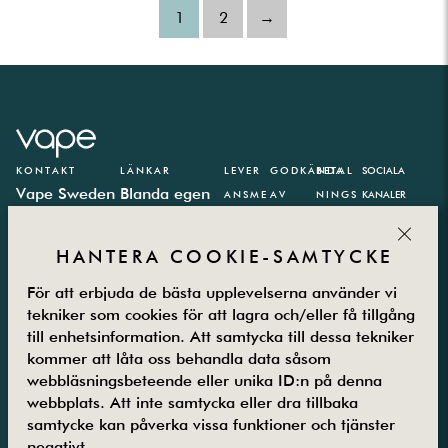
1
2
→
KONTAKT
LÄNKAR
LEVER
GODKÄNDA
BETAL
SOCIALA
Vape Sweden
Blanda egen
ANSME
AV
NINGS
KANALER
AB
e-juice
TODER
PARTN
CLOS
Västbergavägen
E-juice
ER
HANTERA COOKIE-SAMTYCKE
41,
kalkylator
126 30
Integritetspolicy
För att erbjuda de bästa upplevelserna använder vi
Hägersten
Vanliga frågor
tekniker som cookies för att lagra och/eller få tillgång
till enhetsinformation. Att samtycka till dessa tekniker
Måndag –
Kontakta oss
kommer att låta oss behandla data såsom
Fredag
Om oss
webbläsningsbeteende eller unika ID:n på denna
08.00-16.00
Returer
webbplats. Att inte samtycka eller dra tillbaka
08-5800 25
Villkor
samtycke kan påverka vissa funktioner och tjänster
25
Guider
negativt.