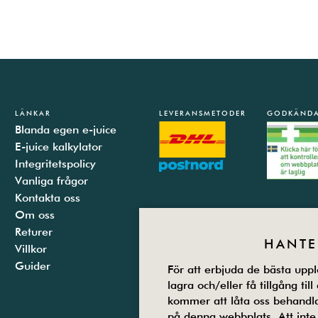
LÄNKAR
LEVERANSMETODER
GODKÄNDA
Blanda egen e-juice
E-juice kalkylator
Integritetspolicy
Vanliga frågor
Kontakta oss
Om oss
Returer
HANTE
Villkor
Guider
För att erbjuda de bästa uppl
lagra och/eller få tillgång ti
kommer att låta oss behandl
på denna webbplats. Att inte