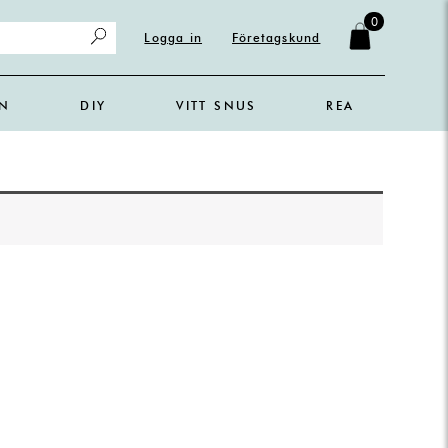
0
Logga in
Företagskund
IN
DIY
VITT SNUS
REA