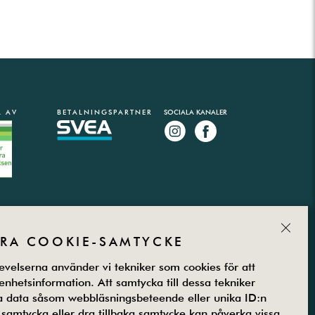
 AV
BETALNINGSPARTNER
SOCIALA KANALER
CLOS
RA COOKIE-SAMTYCKE
evelserna använder vi tekniker som cookies för att
ll enhetsinformation. Att samtycka till dessa tekniker
a data såsom webbläsningsbeteende eller unika ID:n
 samtycka eller dra tillbaka samtycke kan påverka vissa