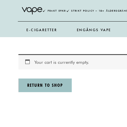
Skip
to
FRAKT 59KR
STRIKT POLICY – 18+ ÅLDERSGRÄN
content
E-CIGARETTER
ENGÅNGS VAPE
Your cart is currently empty.
RETURN TO SHOP