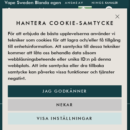
Vape Sweden
Blanda egen
ANSME
AV
NINGS
KANALER
AB
e-juice
TODER
PARTN
CLOS
Västbergavägen
E-juice
ER
HANTERA COOKIE-SAMTYCKE
41,
kalkylator
126 30
Integritetspolicy
För att erbjuda de bästa upplevelserna använder vi
Hägersten
Vanliga frågor
tekniker som cookies för att lagra och/eller få tillgång
Måndag –
Kontakta oss
till enhetsinformation. Att samtycka till dessa tekniker
Fredag
Om oss
kommer att låta oss behandla data såsom
08.00-16.00
Returer
webbläsningsbeteende eller unika ID:n på denna
08-5800 25
Villkor
webbplats. Att inte samtycka eller dra tillbaka
samtycke kan påverka vissa funktioner och tjänster
25
Guider
negativt.
JAG GODKÄNNER
NEKAR
VISA INSTÄLLNINGAR
Copyright 2017-2026 © Vape | Org. no: 559075-7505