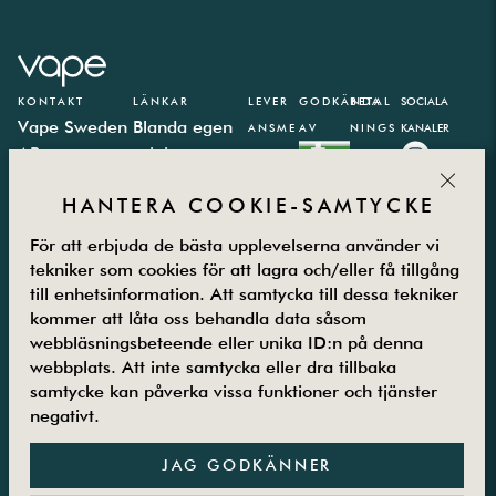
KONTAKT
LÄNKAR
LEVER
GODKÄNDA
BETAL
SOCIALA
Vape Sweden
Blanda egen
ANSME
AV
NINGS
KANALER
AB
e-juice
TODER
PARTN
CLOS
Västbergavägen
E-juice
ER
HANTERA COOKIE-SAMTYCKE
41,
kalkylator
126 30
Integritetspolicy
För att erbjuda de bästa upplevelserna använder vi
Hägersten
Vanliga frågor
tekniker som cookies för att lagra och/eller få tillgång
Måndag –
Kontakta oss
till enhetsinformation. Att samtycka till dessa tekniker
Fredag
Om oss
kommer att låta oss behandla data såsom
08.00-16.00
Returer
webbläsningsbeteende eller unika ID:n på denna
08-5800 25
Villkor
webbplats. Att inte samtycka eller dra tillbaka
samtycke kan påverka vissa funktioner och tjänster
25
Guider
negativt.
JAG GODKÄNNER