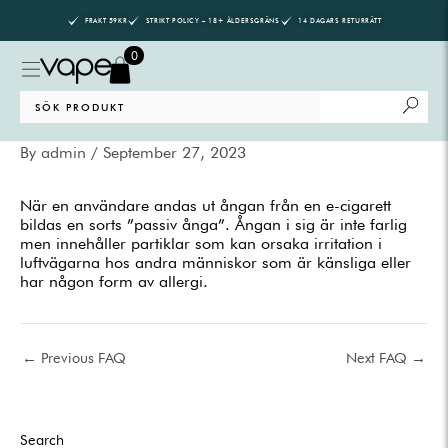
Skip
FRAKT 59KR
STRIKT POLICY – 18+ ÅLDERSGRÄNS
14 DAGARS RETURRÄTT
to
content
0
Search
for:
By
admin
/
September 27, 2023
När en användare andas ut ångan från en e-cigarett
bildas en sorts ”passiv ånga”. Ångan i sig är inte farlig
men innehåller partiklar som kan orsaka irritation i
luftvägarna hos andra människor som är känsliga eller
har någon form av allergi.
←
Previous FAQ
Next FAQ
→
Search