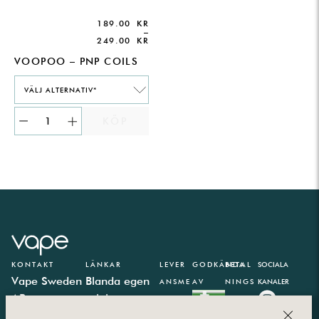
189.00
KR
–
249.00
KR
VOOPOO – PNP COILS
VÄLJ ALTERNATIV*
KÖP
KONTAKT
LÄNKAR
LEVER
GODKÄNDA
BETAL
SOCIALA
Vape Sweden
Blanda egen
ANSME
AV
NINGS
KANALER
AB
e-juice
TODER
PARTN
CLOS
Västbergavägen
E-juice
ER