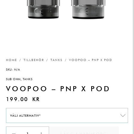
HOME
/
TILLBEHÖR
/
TANKS
/ VOOPOO – PNP X POD
SKU:
N/A
SUB OHM
,
TANKS
VOOPOO – PNP X POD
199.00
KR
VÄLJ ALTERNATIV*
LÄGG I VARUKORG