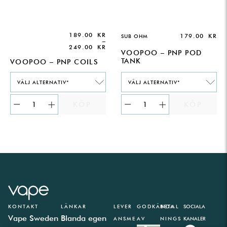
189.00
KR
179.00
KR
SUB OHM
–
249.00
KR
VOOPOO – PNP POD
TANK
VOOPOO – PNP COILS
VÄLJ ALTERNATIV*
VÄLJ ALTERNATIV*
KÖP
KÖP
KONTAKT
LÄNKAR
LEVER
GODKÄNDA
BETAL
SOCIALA
Vape Sweden
Blanda egen
ANSME
AV
NINGS
KANALER