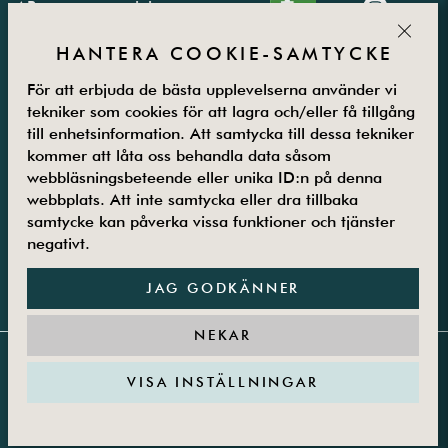
AB
e-juice
TODER
PARTN
CLOS
Västbergavägen
E-juice
ER
HANTERA COOKIE-SAMTYCKE
41,
kalkylator
126 30
Integritetspolicy
För att erbjuda de bästa upplevelserna använder vi
Hägersten
Vanliga frågor
tekniker som cookies för att lagra och/eller få tillgång
Måndag –
Kontakta oss
till enhetsinformation. Att samtycka till dessa tekniker
Fredag
Om oss
kommer att låta oss behandla data såsom
08.00-16.00
Returer
webbläsningsbeteende eller unika ID:n på denna
08-5800 25
Villkor
webbplats. Att inte samtycka eller dra tillbaka
samtycke kan påverka vissa funktioner och tjänster
25
Guider
negativt.
JAG GODKÄNNER
NEKAR
VISA INSTÄLLNINGAR
Copyright 2017-2026 © Vape | Org. no: 559075-7505