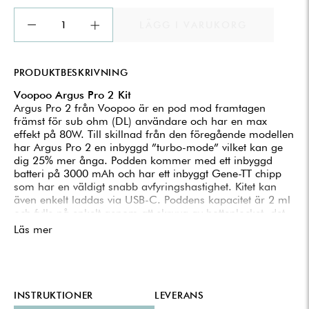
LÄGG I VARUKORG
PRODUKTBESKRIVNING
Voopoo Argus Pro 2 Kit
Argus Pro 2 från Voopoo är en pod mod framtagen
främst för sub ohm (DL) användare och har en max
effekt på 80W. Till skillnad från den föregående modellen
har Argus Pro 2 en inbyggd ”turbo-mode” vilket kan ge
dig 25% mer ånga. Podden kommer med ett inbyggd
batteri på 3000 mAh och har ett inbyggt Gene-TT chipp
som har en väldigt snabb avfyringshastighet. Kitet kan
även enkelt laddas via USB-C. Poddens kapacitet är 2 ml
och fylls på enkelt genom att skruva av bottenlocket, det
finns även coils för mun till lunga (MTL) användning att
Läs mer
köpa.
Specifikationer
Effekt: 5-80W.
Motstånd 0.15 – 0.6 ohm.
Output Voltage: 3.2~4.2V.
INSTRUKTIONER
LEVERANS
Pod: PnP X 2 ml.