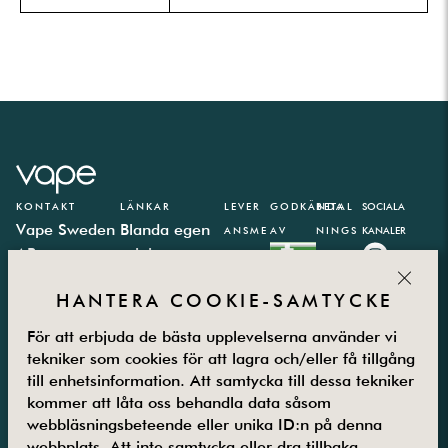
KONTAKT
LÄNKAR
LEVER
GODKÄNDA
BETAL
SOCIALA
Vape Sweden
Blanda egen
ANSME
AV
NINGS
KANALER
AB
e-juice
TODER
PARTN
CLOS
Västbergavägen
E-juice
ER
HANTERA COOKIE-SAMTYCKE
41,
kalkylator
126 30
Integritetspolicy
För att erbjuda de bästa upplevelserna använder vi
Hägersten
Vanliga frågor
tekniker som cookies för att lagra och/eller få tillgång
Måndag –
Kontakta oss
till enhetsinformation. Att samtycka till dessa tekniker
Fredag
Om oss
kommer att låta oss behandla data såsom
08.00-16.00
Returer
webbläsningsbeteende eller unika ID:n på denna
08-5800 25
Villkor
webbplats. Att inte samtycka eller dra tillbaka