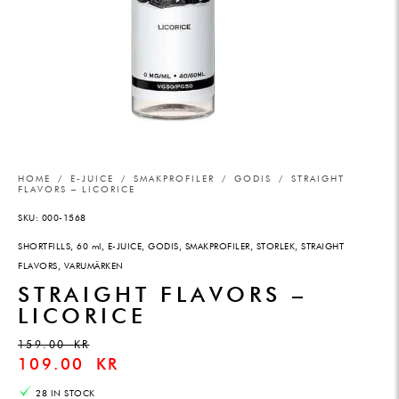
HOME
/
E-JUICE
/
SMAKPROFILER
/
GODIS
/ STRAIGHT
FLAVORS – LICORICE
SKU:
000-1568
SHORTFILLS
,
60 ml
,
E-JUICE
,
GODIS
,
SMAKPROFILER
,
STORLEK
,
STRAIGHT
FLAVORS
,
VARUMÄRKEN
STRAIGHT FLAVORS –
LICORICE
159.00
KR
109.00
KR
28 IN STOCK