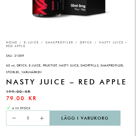
HOME
/
E-JUICE
/
SMAKPROFILER
/
DRYCK
/ NASTY JUICE –
RED APPLE
SKU:
21059
60 ml
,
DRYCK
,
E-JUICE
,
FRUKTIGT
,
NASTY JUICE
,
SHORTFILLS
,
SMAKPROFILER
,
STORLEK
,
VARUMÄRKEN
NASTY JUICE – RED APPLE
199.00
KR
79.00
KR
4 IN STOCK
LÄGG I VARUKORG