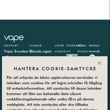
KONTAKT
LÄNKAR
LEVER
GODKÄNDA
BETAL
SOCIALA
Vape Sweden
Blanda egen
ANSME
AV
NINGS
KANALER
AB
e-juice
TODER
PARTN
CLOS
Västbergavägen
E-juice
ER
HANTERA COOKIE-SAMTYCKE
41,
kalkylator
126 30
Integritetspolicy
För att erbjuda de bästa upplevelserna använder vi
Hägersten
Vanliga frågor
tekniker som cookies för att lagra och/eller få tillgång
Måndag –
Kontakta oss
till enhetsinformation. Att samtycka till dessa tekniker
Fredag
Om oss
kommer att låta oss behandla data såsom
08.00-16.00
Returer
webbläsningsbeteende eller unika ID:n på denna
08-5800 25
Villkor
webbplats. Att inte samtycka eller dra tillbaka
samtycke kan påverka vissa funktioner och tjänster