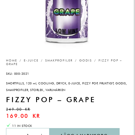
HOME
/
E-JUICE
/
SMAKPROFILER
/
GODIS
/ FIZZY POP –
GRAPE
SKU:
000-2021
SHORTFILLS
,
120 ml
,
COOLING
,
DRYCK
,
E-JUICE
,
FIZZY POP
,
FRUKTIGT
,
GODIS
,
SMAKPROFILER
,
STORLEK
,
VARUMÄRKEN
FIZZY POP – GRAPE
249.00
KR
169.00
KR
11 IN STOCK