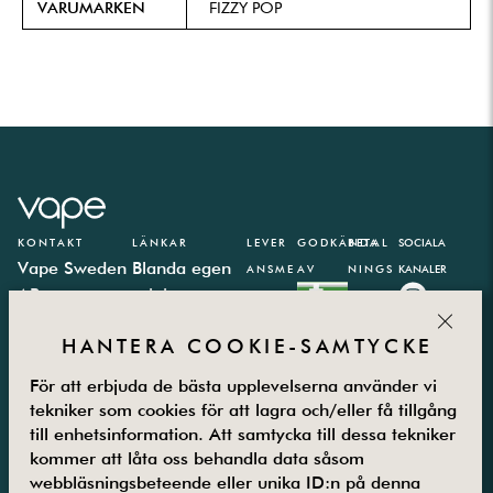
VARUMÄRKEN
FIZZY POP
KONTAKT
LÄNKAR
LEVER
GODKÄNDA
BETAL
SOCIALA
Vape Sweden
Blanda egen
ANSME
AV
NINGS
KANALER
AB
e-juice
TODER
PARTN
CLOS
Västbergavägen
E-juice
ER
HANTERA COOKIE-SAMTYCKE
41,
kalkylator
126 30
Integritetspolicy
För att erbjuda de bästa upplevelserna använder vi
Hägersten
Vanliga frågor
tekniker som cookies för att lagra och/eller få tillgång
Måndag –
Kontakta oss
till enhetsinformation. Att samtycka till dessa tekniker
Fredag
Om oss
kommer att låta oss behandla data såsom
08.00-16.00
Returer
webbläsningsbeteende eller unika ID:n på denna