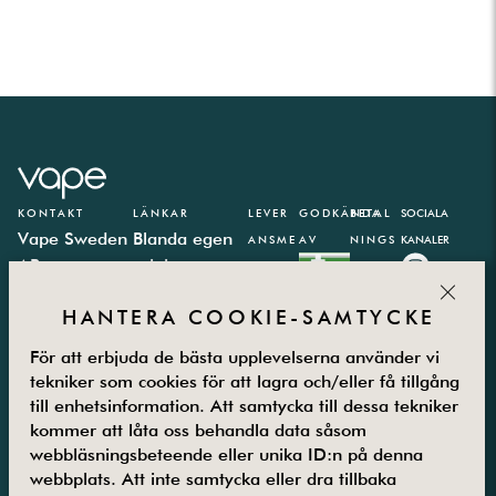
Melo 5.
Pico X kit.
IStick Pico kit.
Istick Pico 25.
IJust S kit.
IJust S tank.
IJust One kit.
KONTAKT
LÄNKAR
LEVER
GODKÄNDA
BETAL
SOCIALA
Vape Sweden
Blanda egen
ANSME
AV
NINGS
KANALER
AB
e-juice
TODER
PARTN
CLOS
Västbergavägen
E-juice
ER
HANTERA COOKIE-SAMTYCKE
41,
kalkylator
126 30
Integritetspolicy
För att erbjuda de bästa upplevelserna använder vi
Hägersten
Vanliga frågor
tekniker som cookies för att lagra och/eller få tillgång
Måndag –
Kontakta oss
till enhetsinformation. Att samtycka till dessa tekniker
Fredag
Om oss
kommer att låta oss behandla data såsom
08.00-16.00
Returer
webbläsningsbeteende eller unika ID:n på denna
08-5800 25
Villkor
webbplats. Att inte samtycka eller dra tillbaka