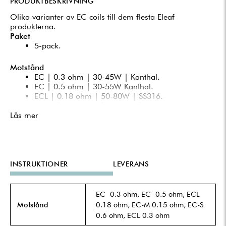
PRODUKTBESKRIVNING
Olika varianter av EC coils till dem flesta Eleaf
produkterna.
Paket
5-pack.
Motstånd
EC | 0.3 ohm | 30-45W | Kanthal.
EC | 0.5 ohm | 30-55W Kanthal.
ECL | 0.18 ohm | 50-80W | SS316.
EC-M | 0.15 ohm | 30-75W | Mesh.
Läs mer
EC-S | 0.6 ohm | 15-30W | SS316.
ECL | 0.3 ohm | 60-80W | SS316.
Kompatibla med
IJust 2 tank.
INSTRUKTIONER
LEVERANS
IJust 2 mini kit.
Lemo 3.
Melo.
EC 0.3 ohm, EC 0.5 ohm, ECL
Melo 2.
Melo 3.
Motstånd
0.18 ohm, EC-M 0.15 ohm, EC-S
Melo 3 mini.
0.6 ohm, ECL 0.3 ohm
Melo 4.