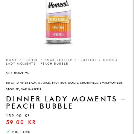
HOME
/
E-JUICE
/
SMAKPROFILER
/
FRUKTIGT
/ DINNER
LADY MOMENTS – PEACH BUBBLE
SKU:
000-3126
60 ml
,
DINNER LADY
,
E-JUICE
,
FRUKTIGT
,
GODIS
,
SHORTFILLS
,
SMAKPROFILER
,
STORLEK
,
VARUMÄRKEN
DINNER LADY MOMENTS –
PEACH BUBBLE
159.00
KR
59.00
KR
2 IN STOCK