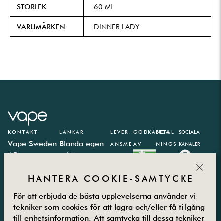
STORLEK
60 ML
VARUMÄRKEN
DINNER LADY
KONTAKT
LÄNKAR
LEVER
GODKÄNDA
BETAL
SOCIALA
Vape Sweden
Blanda egen
ANSME
AV
NINGS
KANALER
AB
e-juice
TODER
PARTN
CLOS
Västbergavägen
E-juice
ER
HANTERA COOKIE-SAMTYCKE
41,
kalkylator
126 30
Integritetspolicy
För att erbjuda de bästa upplevelserna använder vi
Hägersten
Vanliga frågor
tekniker som cookies för att lagra och/eller få tillgång
Måndag –
Kontakta oss
till enhetsinformation. Att samtycka till dessa tekniker