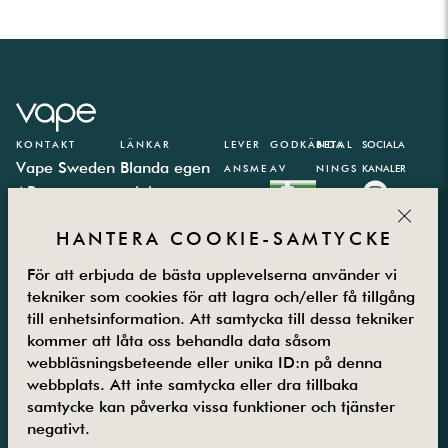
KONTAKT
LÄNKAR
LEVER
GODKÄNDA
BETAL
SOCIALA
Vape Sweden
Blanda egen
ANSME
AV
NINGS
KANALER
AB
e-juice
TODER
PARTN
CLOS
Västbergavägen
E-juice
ER
HANTERA COOKIE-SAMTYCKE
41,
kalkylator
126 30
Integritetspolicy
För att erbjuda de bästa upplevelserna använder vi
Hägersten
Vanliga frågor
tekniker som cookies för att lagra och/eller få tillgång
Måndag –
Kontakta oss
till enhetsinformation. Att samtycka till dessa tekniker
Fredag
Om oss
kommer att låta oss behandla data såsom
08.00-16.00
Returer
webbläsningsbeteende eller unika ID:n på denna
08-5800 25
Villkor
webbplats. Att inte samtycka eller dra tillbaka
samtycke kan påverka vissa funktioner och tjänster
25
Guider
negativt.