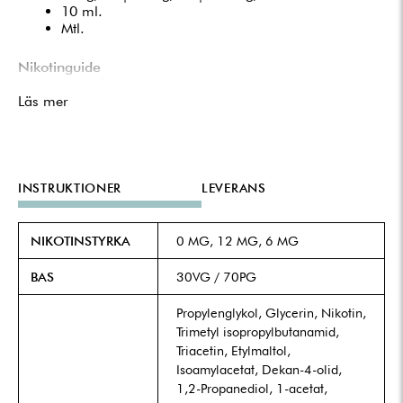
10 ml.
Mtl.
Nikotinguide
0 mg | Nikotinfri.
Läs mer
6 mg | Ca 10-20 cigaretter.
12 mg | Ca 20-30 cigaretter.
INSTRUKTIONER
LEVERANS
NIKOTINSTYRKA
0 MG, 12 MG, 6 MG
BAS
30VG / 70PG
Propylenglykol, Glycerin, Nikotin,
Trimetyl isopropylbutanamid,
Triacetin, Etylmaltol,
Isoamylacetat, Dekan-4-olid,
1,2-Propanediol, 1-acetat,