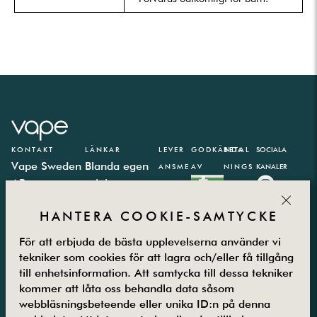
KONTAKT
LÄNKAR
LEVER
GODKÄNDA
BETAL
SOCIALA
Vape Sweden
Blanda egen
ANSME
AV
NINGS
KANALER
AB
e-juice
TODER
PARTN
CLOS
Västbergavägen
E-juice
ER
HANTERA COOKIE-SAMTYCKE
41,
kalkylator
126 30
Integritetspolicy
För att erbjuda de bästa upplevelserna använder vi
Hägersten
Vanliga frågor
tekniker som cookies för att lagra och/eller få tillgång
Måndag –
Kontakta oss
till enhetsinformation. Att samtycka till dessa tekniker
Fredag
Om oss
kommer att låta oss behandla data såsom
08.00-16.00
Returer
webbläsningsbeteende eller unika ID:n på denna