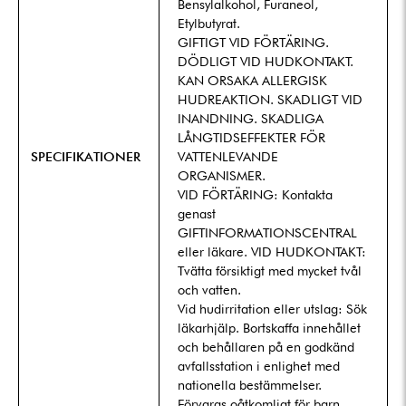
Bensylalkohol, Furaneol,
Etylbutyrat.
GIFTIGT VID FÖRTÄRING.
DÖDLIGT VID HUDKONTAKT.
KAN ORSAKA ALLERGISK
HUDREAKTION. SKADLIGT VID
INANDNING. SKADLIGA
LÅNGTIDSEFFEKTER FÖR
SPECIFIKATIONER
VATTENLEVANDE
ORGANISMER.
VID FÖRTÄRING: Kontakta
genast
GIFTINFORMATIONSCENTRAL
eller läkare. VID HUDKONTAKT:
Tvätta försiktigt med mycket tvål
och vatten.
Vid hudirritation eller utslag: Sök
läkarhjälp. Bortskaffa innehållet
och behållaren på en godkänd
avfallsstation i enlighet med
nationella bestämmelser.
Förvaras oåtkomligt för barn.