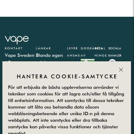
KONTAKT
LÄNKAR
LEVER
GODKÄNDA
BETAL
SOCIALA
Vape Sweden
Blanda egen
ANSME
AV
NINGS
KANALER
AB
e-juice
TODER
PARTN
CLOS
Västbergavägen
E-juice
ER
HANTERA COOKIE-SAMTYCKE
41,
kalkylator
126 30
Integritetspolicy
För att erbjuda de bästa upplevelserna använder vi
Hägersten
Vanliga frågor
tekniker som cookies för att lagra och/eller få tillgång
Måndag –
Kontakta oss
till enhetsinformation. Att samtycka till dessa tekniker
Fredag
Om oss
kommer att låta oss behandla data såsom
08.00-16.00
Returer
webbläsningsbeteende eller unika ID:n på denna
08-5800 25
Villkor
webbplats. Att inte samtycka eller dra tillbaka
samtycke kan påverka vissa funktioner och tjänster
25
Guider
negativt.