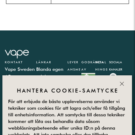
KONTAKT
LÄNKAR
LEVER
GODKÄNDA
BETAL
SOCIALA
Vape Sweden
Blanda egen
ANSME
AV
NINGS
KANALER
AB
e-juice
TODER
PARTN
CLOS
Västbergavägen
E-juice
ER
HANTERA COOKIE-SAMTYCKE
41,
kalkylator
126 30
Integritetspolicy
För att erbjuda de bästa upplevelserna använder vi
Hägersten
Vanliga frågor
tekniker som cookies för att lagra och/eller få tillgång
Måndag –
Kontakta oss
till enhetsinformation. Att samtycka till dessa tekniker
Fredag
Om oss
kommer att låta oss behandla data såsom
08.00-16.00
Returer
webbläsningsbeteende eller unika ID:n på denna
08-5800 25
Villkor
webbplats. Att inte samtycka eller dra tillbaka