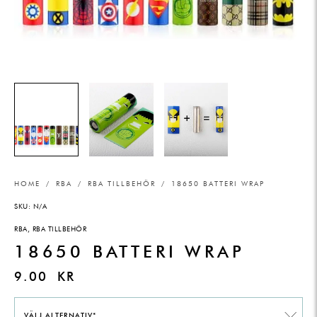
HOME
/
RBA
/
RBA TILLBEHÖR
/ 18650 BATTERI WRAP
SKU:
N/A
RBA
,
RBA TILLBEHÖR
18650 BATTERI WRAP
9.00
KR
VÄLJ ALTERNATIV*