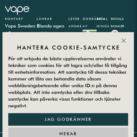
KONTAKT
LÄNKAR
LEVER
GODKÄNDA
BETAL
SOCIALA
Vape Sweden
Blanda egen
ANSME
AV
NINGS
KANALER
AB
e-juice
TODER
PARTN
CLOS
Västbergavägen
E-juice
ER
HANTERA COOKIE-SAMTYCKE
41,
kalkylator
126 30
Integritetspolicy
För att erbjuda de bästa upplevelserna använder vi
Hägersten
Vanliga frågor
tekniker som cookies för att lagra och/eller få tillgång
Måndag –
Kontakta oss
till enhetsinformation. Att samtycka till dessa tekniker
Fredag
Om oss
kommer att låta oss behandla data såsom
08.00-16.00
Returer
webbläsningsbeteende eller unika ID:n på denna
08-5800 25
Villkor
webbplats. Att inte samtycka eller dra tillbaka
samtycke kan påverka vissa funktioner och tjänster
25
Guider
negativt.
JAG GODKÄNNER
NEKAR