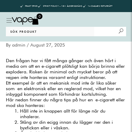
Skip
FRAKT 59KR
STRIKT POLICY – 18+ ÅLDERSGRÄNS
14 DAGARS RETURRÄTT
to
content
0
Search
for:
By
admin
/
August 27, 2025
Den frågan har vi fått många gånger och även hört i
media om att en e-cigarett plötsligt kan börja brinna eller
explodera. Risken är minimal och mycket beror på att
vejpen inte hanteras varsamt enligt instruktioner.
Ett exempel är att en mekanisk mod inte är lika säker
som en elektronisk eller en reglerad mod, vilket har en
inbyggd komponent som förhindrar kortslutning.
Här nedan finner du några tips på hur en e-cigarett eller
mod ska hanteras:
Håll inte in knappen allt för länge när du
inhalerar.
Stäng av din ecigg innan du lägger ner den i
byxfickan eller i väskan.