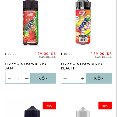
179.00
KR
179.00
KR
E-JUICE
E-JUICE
249.00
KR
249.00
KR
FIZZY – STRAWBERRY
FIZZY – STRAWBERRY
JAM
PEACH
KÖP
KÖP
ORIGINAL
CURRENT
ORIGINAL
CURRENT
PRICE
PRICE
PRICE
PRICE
REA
REA
WAS:
IS:
WAS:
IS:
249.00 KR.
179.00 KR.
249.00 KR.
179.00 KR.