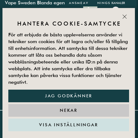
Vape Sweden
Blanda egen
ANSME
AV
NINGS
KANALER
AB
e-juice
TODER
PARTN
CLOS
Västbergavägen
E-juice
ER
HANTERA COOKIE-SAMTYCKE
41,
kalkylator
126 30
Integritetspolicy
För att erbjuda de bästa upplevelserna använder vi
Hägersten
Vanliga frågor
tekniker som cookies för att lagra och/eller få tillgång
Måndag –
Kontakta oss
till enhetsinformation. Att samtycka till dessa tekniker
Fredag
Om oss
kommer att låta oss behandla data såsom
webbläsningsbeteende eller unika ID:n på denna
08.00-16.00
Returer
webbplats. Att inte samtycka eller dra tillbaka
08-5800 25
Villkor
samtycke kan påverka vissa funktioner och tjänster
25
Guider
negativt.
JAG GODKÄNNER
NEKAR
VISA INSTÄLLNINGAR
Copyright 2017-2026 © Vape | Org. no: 559075-7505