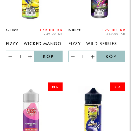
179.00
KR
179.00
KR
E-JUICE
E-JUICE
249.00
KR
249.00
KR
FIZZY – WICKED MANGO
FIZZY – WILD BERRIES
KÖP
KÖP
ORIGINAL
CURRENT
ORIGINAL
CURRENT
PRICE
PRICE
PRICE
PRICE
REA
REA
WAS:
IS:
WAS:
IS:
249.00 KR.
179.00 KR.
249.00 KR.
179.00 KR.