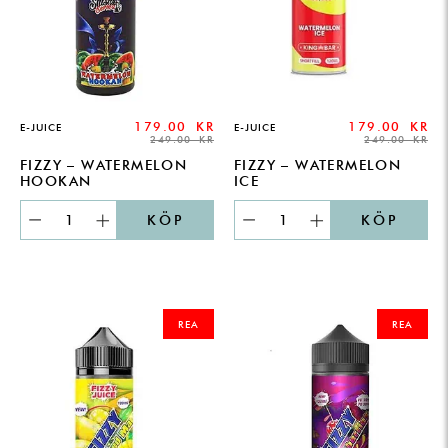
179.00
KR
179.00
KR
E-JUICE
E-JUICE
249.00
KR
249.00
KR
FIZZY – WATERMELON
FIZZY – WATERMELON
HOOKAN
ICE
KÖP
KÖP
ORIGINAL
CURRENT
ORIGINAL
CURRENT
PRICE
PRICE
PRICE
PRICE
REA
REA
WAS:
IS:
WAS:
IS:
249.00 KR.
179.00 KR.
249.00 KR.
179.00 KR.