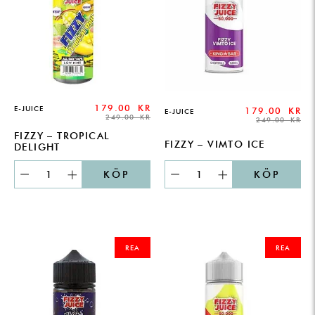
179.00
KR
E-JUICE
179.00
KR
E-JUICE
249.00
KR
249.00
KR
FIZZY – TROPICAL
FIZZY – VIMTO ICE
DELIGHT
KÖP
KÖP
ORIGINAL
CURRENT
ORIGINAL
CURRENT
PRICE
PRICE
PRICE
PRICE
REA
REA
WAS:
IS:
WAS:
IS:
249.00 KR.
179.00 KR.
249.00 KR.
179.00 KR.