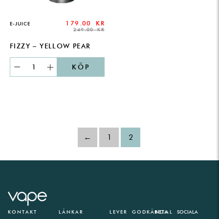
179.00
KR
E-JUICE
249.00
KR
FIZZY – YELLOW PEAR
KÖP
←
1
2
KONTAKT
LÄNKAR
LEVER
GODKÄNDA
BETAL
SOCIALA