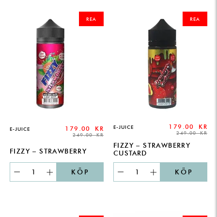
ORIGINAL
CURRENT
ORIGINAL
CURRENT
PRICE
PRICE
PRICE
PRICE
REA
REA
WAS:
IS:
WAS:
IS:
249.00 KR.
179.00 KR.
249.00 KR.
179.00 KR.
179.00
KR
E-JUICE
179.00
KR
E-JUICE
249.00
KR
249.00
KR
FIZZY – STRAWBERRY
FIZZY – STRAWBERRY
CUSTARD
KÖP
KÖP
ORIGINAL
CURRENT
ORIGINAL
CURRENT