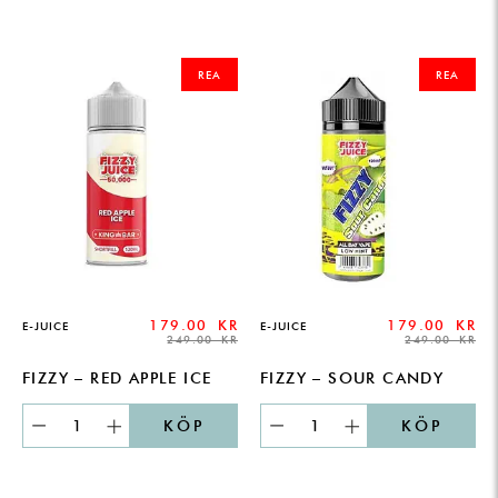
ORIGINAL
CURRENT
ORIGINAL
CURRENT
PRICE
PRICE
PRICE
PRICE
REA
REA
WAS:
IS:
WAS:
IS:
249.00 KR.
179.00 KR.
249.00 KR.
179.00 KR.
179.00
KR
179.00
KR
E-JUICE
E-JUICE
249.00
KR
249.00
KR
FIZZY – RED APPLE ICE
FIZZY – SOUR CANDY
KÖP
KÖP