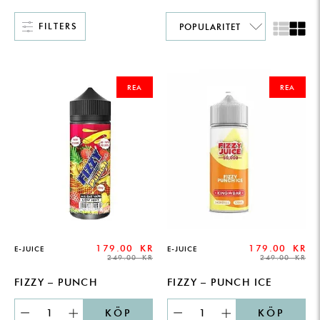
FILTERS
ORIGINAL
CURRENT
ORIGINAL
CURRENT
PRICE
PRICE
PRICE
PRICE
REA
REA
WAS:
IS:
WAS:
IS:
249.00 KR.
179.00 KR.
249.00 KR.
179.00 KR.
179.00
KR
179.00
KR
E-JUICE
E-JUICE
249.00
KR
249.00
KR
FIZZY – PUNCH
FIZZY – PUNCH ICE
KÖP
KÖP