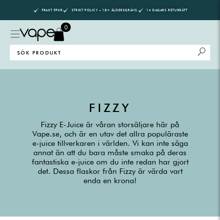
Skip
FRAKT 59KR
STRIKT POLICY – 18+ ÅLDERSGRÄNS
14 DAGARS RETURRÄTT
to
content
0
Search
for:
FIZZY
Fizzy E-Juice är våran storsäljare här på
Vape.se, och är en utav det allra populäraste
e-juice tillverkaren i världen. Vi kan inte säga
annat än att du bara måste smaka på deras
fantastiska e-juice om du inte redan har gjort
det. Dessa flaskor från Fizzy är värda vart
enda en krona!