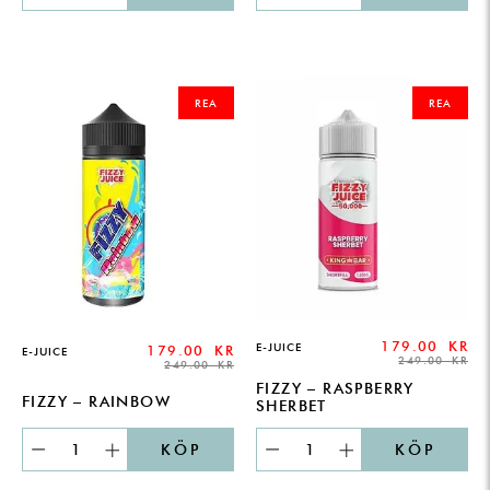
ORIGINAL
CURRENT
ORIGINAL
CURRENT
PRICE
PRICE
PRICE
PRICE
REA
REA
WAS:
IS:
WAS:
IS:
249.00 KR.
179.00 KR.
249.00 KR.
179.00 KR.
179.00
KR
E-JUICE
179.00
KR
E-JUICE
249.00
KR
249.00
KR
FIZZY – RASPBERRY
FIZZY – RAINBOW
SHERBET
KÖP
KÖP