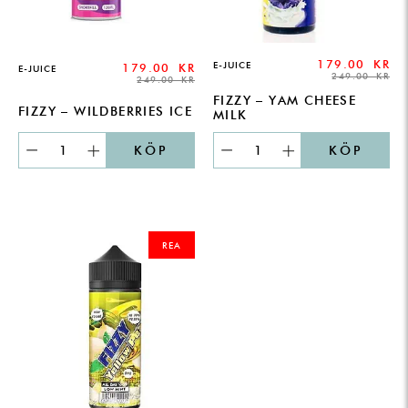
179.00
KR
E-JUICE
179.00
KR
E-JUICE
249.00
KR
249.00
KR
FIZZY – YAM CHEESE
FIZZY – WILDBERRIES ICE
MILK
KÖP
KÖP
ORIGINAL
CURRENT
PRICE
PRICE
REA
WAS:
IS:
249.00 KR.
179.00 KR.